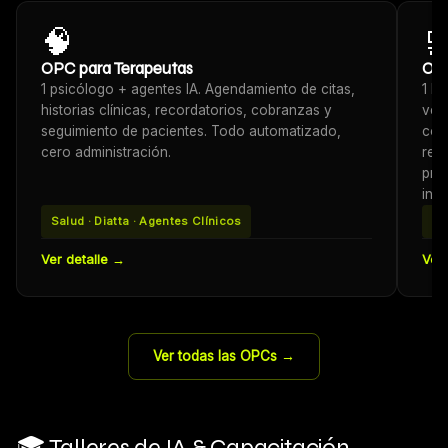
🧠

OPC para Terapeutas
OP
1 psicólogo + agentes IA. Agendamiento de citas,
1 h
historias clínicas, recordatorios, cobranzas y
ven
seguimiento de pacientes. Todo automatizado,
cob
cero administración.
rec
pro
inte
Salud · Diatta · Agentes Clínicos
6 
Ver detalle →
Ver 
Ver todas las OPCs →
🎓 Talleres de IA & Capacitación