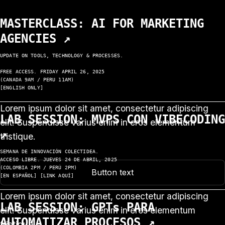
MASTERCLASS: AI FOR MARKETING
AGENCIES ↗
UPDATE ON TOOLS, TECHNOLOGY & PROCESSES.
FREE ACCESS. FRIDAY APRIL 26, 2025
(CANADA 9AM / PERU 11AM)
[ENGLISH ONLY]
Lorem ipsum dolor sit amet, consectetur adipiscing
LAB SESSION: MVPS CON VIBECODING
elit. Suspendisse varius enim in eros elementum
↗
tristique.
SEMANA DE INNOVACIÓN COLECTIDEA.
ACCESO LIBRE. JUEVES 24 DE ABRIL, 2025
(COLOMBIA 2PM / PERÚ 2PM)
Button text
[EN ESPAÑOL] [LINK AQUÍ]
Lorem ipsum dolor sit amet, consectetur adipiscing
LAB SESSION: GPTs PARA
elit. Suspendisse varius enim in eros elementum
AUTOMATIZAR PROCESOS ↗
tristique.