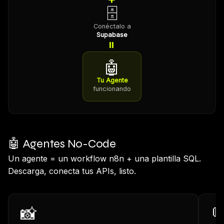
🗄️
Conéctalo a
Supabase
=
🤖
Tu Agente
funcionando
🤖 Agentes No-Code
Un agente = un workflow n8n + una plantilla SQL.
Descarga, conecta tus APIs, listo.
📸
