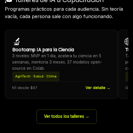
Programas prácticos para cada audiencia. Sin teoría
vacía, cada persona sale con algo funcionando.
🔬
🌐
Bootcamp IA para la Ciencia
Tu 
3 niveles: MVP en 1 día, acelera tu ciencia en 5
Tal
semanas, mentoría 3 meses. 37 modelos open-
per
source en Colab.
cód
AgriTech · Salud · Clima
40
N1 desde $97
Ver detalle →
Grat
Ver todos los talleres →