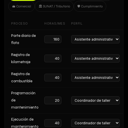
💼 Comercial
🏛️ SUNAT / Tributario
🛡️ Cumplimiento
PROCESO
HORAS/MES
PERFIL
S
Parte diario de
flota
Registro de
kilometraje
Registro de
combustible
Programación
de
mantenimiento
Ejecución de
mantenimiento