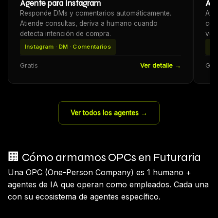
Agente para Instagram
Age
Responde DMs y comentarios automáticamente.
Ati
Atiende consultas, deriva a humano cuando
cons
detecta intención de compra.
ven
Instagram · DM · Comentarios
Me
Gratis
Ver detalle →
Grat
Ver todos los agentes →
🏢 Cómo armamos OPCs en Futuraria
Una OPC (One-Person Company) es 1 humano +
agentes de IA que operan como empleados. Cada una
con su ecosistema de agentes específico.