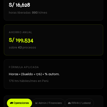
S/ 16,628
horas liberadas:
990
h/mes
AHORRO ANUAL
S/ 199,534
sobre
43
procesos
FÓRMULA APLICADA
Horas × (Sueldo ÷ 176) × % autom.
176 hrs hábiles/mes en Perú
🚛 Operaciones
📊 Admin / Financiero
👥 RRHH / Laboral