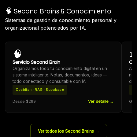
🧠 Second Brains & Conocimiento
Sistemas de gestión de conocimiento personal y
organizacional potenciados por IA.
🧠

Servicio Second Brain
Con
Organizamos todo tu conocimiento digital en un
Age
sistema inteligente. Notas, documentos, ideas —
norm
todo conectado y consultable con IA.
ciu
Obsidian · RAG · Supabase
Do
Desde $299
Ver detalle →
Grat
Ver todos los Second Brains →