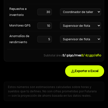
Repuestos e
inventario
Monitoreo GPS
Anomalías de
rendimiento
S/ 5630/mes
S/ 67,551/año
Subtotal área
Exportar a Excel
Estos números son estimaciones calculadas sobre horas y
sueldos que tú defines. No son cifras prometidas por Futuraria
— son la proyección de ahorro basada en tus datos reales.