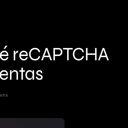
qué reCAPTCHA
ventas
rtra