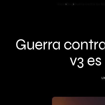
Inicio
Blog
Guerra contra los B
Guerra contr
v3 es
U