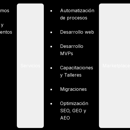
omos
Automatización
de procesos
 y
entos
Desarrollo web
Desarrollo
MVPs
Servicios
Marketplace
Capacitaciones
y Talleres
Migraciones
Optimización
SEO, GEO y
AEO