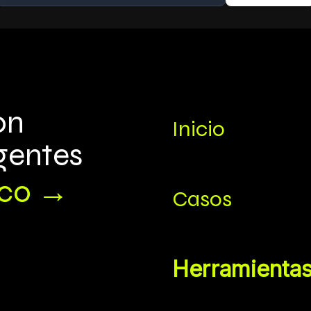
on
Inicio
igentes
ico →
Casos
Herramientas