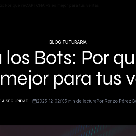
ots: Por qué reCAPTCHA v3 es mejor para tus ventas
BLOG FUTURARIA
a los Bots: Por 
 mejor para tus 
2025-12-02
5 min de lectura
Por Renzo Pérez Ba
X & SEGURIDAD